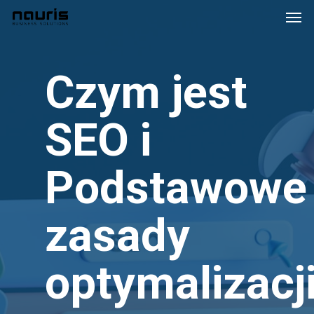
Skip
Men
to
main
content
Czym jest
SEO i
Podstawowe
zasady
optymalizacj