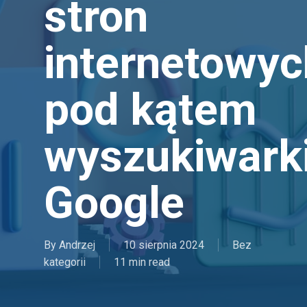
stron
internetowyc
pod kątem
wyszukiwark
Google
By
Andrzej
10 sierpnia 2024
Bez
kategorii
11 min read