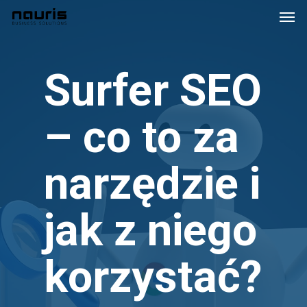
Skip
Men
to
main
content
Surfer SEO
– co to za
narzędzie i
jak z niego
korzystać?