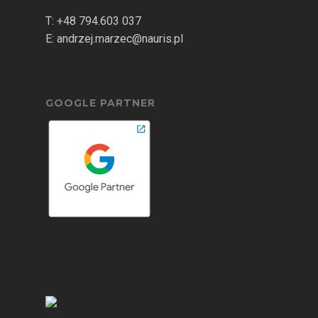
T:
+48 794.603 037
E:
andrzej.marzec@nauris.pl
GOOGLE PARTNER