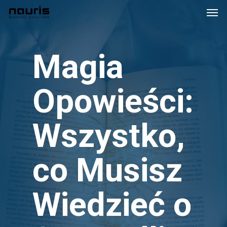
Skip
Men
to
main
content
Magia
Opowieści:
Wszystko,
co Musisz
Wiedzieć o