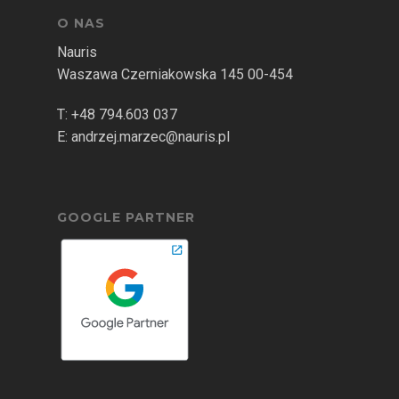
O NAS
Nauris
Waszawa Czerniakowska 145 00-454
T:
+48 794.603 037
E:
andrzej.marzec@nauris.pl
GOOGLE PARTNER