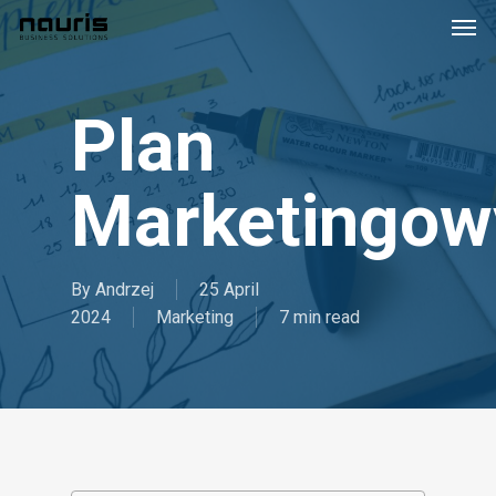
Skip
Men
to
main
content
Plan
Marketingow
By
Andrzej
25 April
2024
Marketing
7 min read